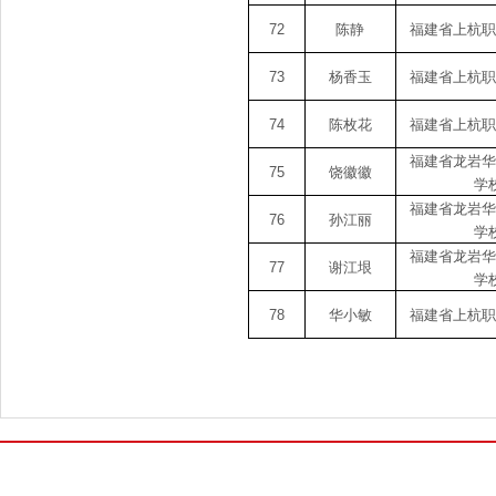
72
陈静
福建省上杭职
73
杨香玉
福建省上杭职
74
陈枚花
福建省上杭职
福建省龙岩华
75
饶徽徽
学
福建省龙岩华
76
孙江丽
学
福建省龙岩华
77
谢江垠
学
78
华小敏
福建省上杭职