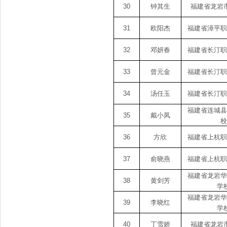
30
钟其生
福建省龙岩
31
欧阳杰
福建省漳平职
32
邓妍春
福建省长汀职
33
曾元金
福建省长汀职
34
汤任玉
福建省长汀职
福建省连城县
35
戴小凤
校
36
方欣
福建省上杭职
37
俞晓燕
福建省上杭职
福建省龙岩华
38
黄剑芳
学
福建省龙岩华
39
李晓红
学
40
丁雪娇
福建省龙岩