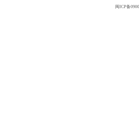
闽ICP备0900