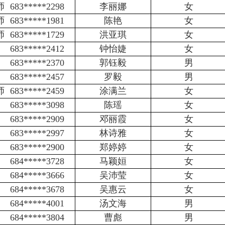
师
683*****2298
李丽娜
女
师
683*****1981
陈艳
女
师
683*****1729
洪亚琪
女
683*****2412
钟怡婕
女
683*****2370
郭钰毅
男
683*****2457
罗毅
男
师
683*****2459
涂满兰
女
683*****3098
陈瑶
女
683*****2909
邓丽霞
女
683*****2997
林诗雅
女
683*****2900
郑婷婷
女
684*****3728
马颖姮
女
684*****3666
吴沛莹
女
684*****3678
吴惠云
女
684*****4001
汤文海
男
684*****3804
曹彪
男